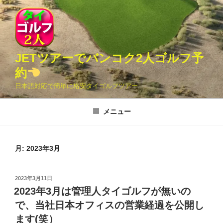
コ
ン
テ
ン
ツ
JETツアーでバンコク2人ゴルフ予
へ
約
ス
日本語対応で簡単に格安タイゴルフツアー
キ
ッ
メニュー
プ
月:
2023年3月
投
2023年3月11日
稿
2023年3月は管理人タイゴルフが無いの
日:
で、当社日本オフィスの営業経過を公開し
ます(笑）