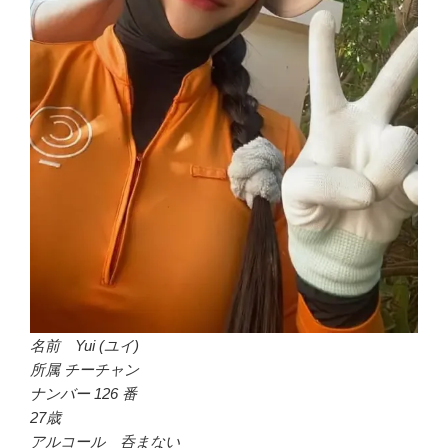
名前 Yui (ユイ)
所属 チーチャン
ナンバー 126 番
27歳
アルコール 呑まない