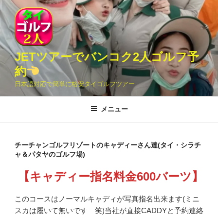
コ
ン
テ
ン
ツ
JETツアーでバンコク2人ゴルフ予
へ
約
ス
日本語対応で簡単に格安タイゴルフツアー
キ
ッ
メニュー
プ
チーチャンゴルフリゾートのキャディーさん達(タイ・シラチ
ャ＆パタヤのゴルフ場)
【キャディー指名料金600バーツ】
このコースはノーマルキャディが写真指名出来ます(ミニ
スカは履いて無いです 笑)当社が直接CADDYと予約連絡