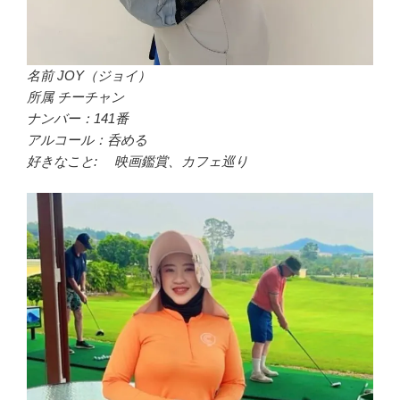
名前 JOY（ジョイ）
所属 チーチャン
ナンバー：141番
アルコール：呑める
好きなこと: 映画鑑賞、カフェ巡り