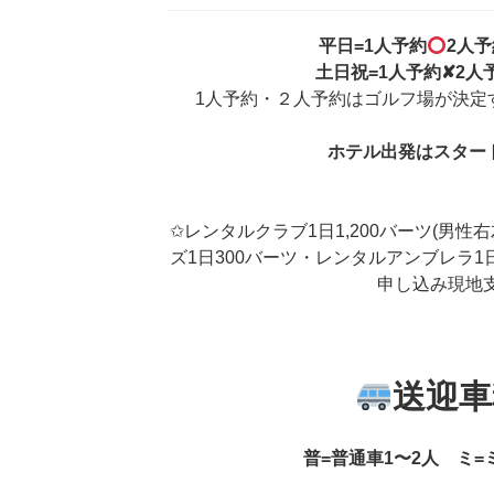
平日=1人予約
2人予
土日祝=1人予約✘2人
1人予約・２人予約はゴルフ場が決定
ホテル出発はスター
✩レンタルクラブ1日1,200バーツ(男
ズ1日300バーツ・レンタルアンブレラ1
申し込み現地
送迎車
普=普通車1〜2人 ミ=