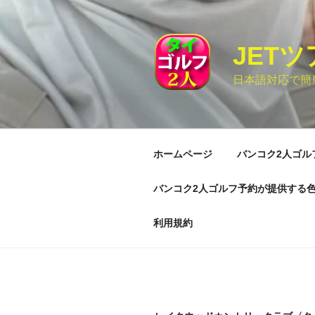
コ
ン
テ
JET
ン
ツ
日本語対応で簡
へ
ス
キ
ッ
ホームページ
バンコク2人ゴル
プ
バンコク2人ゴルフ予約が提供する
利用規約