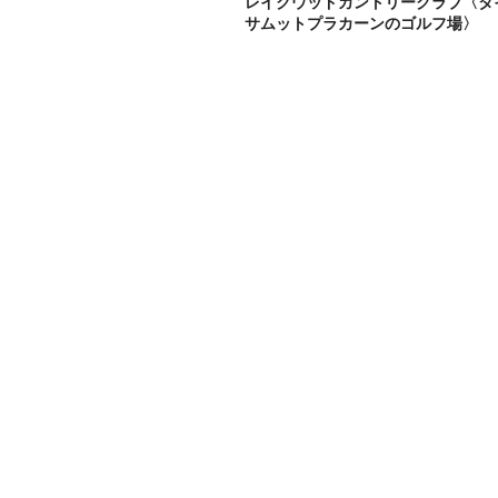
レイクウッドカントリークラブ〈タ
サムットプラカーンのゴルフ場〉