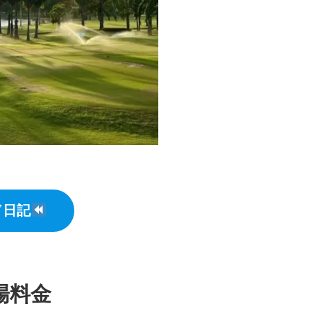
ド日記
場料金