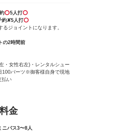
約
5人打
予約✘5人打
するジョイントになります。
トの2時間前
性右左・女性右左)・レンタルシュー
日100バーツ※御客様自身で現地
支払い
料金
ミニバス3〜8人