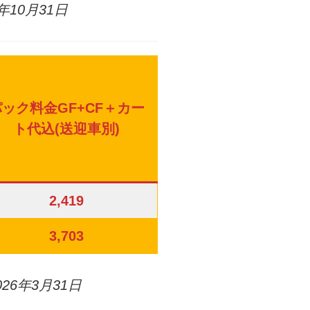
年10月31日
パック料金GF+CF＋カー
ト代込(送迎車別)
2,419
3,703
26年3月31日