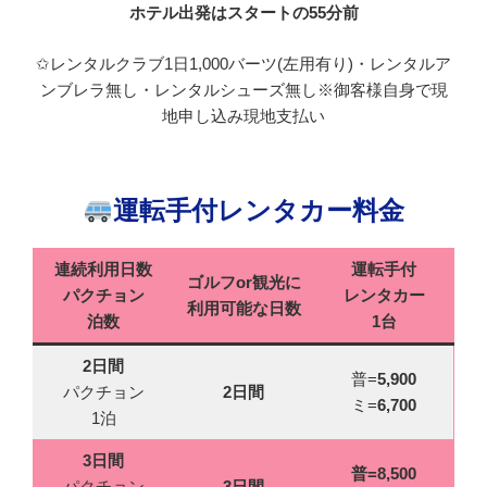
ホテル出発はスタートの55分前
✩レンタルクラブ1日1,000バーツ(左用有り)・レンタルア
ンブレラ無し・レンタルシューズ無し※御客様自身で現
地申し込み現地支払い
運転手付レンタカー料金
連続利用日数
運転手付
ゴルフor観光に
パクチョン
レンタカー
利用可能な日数
泊数
1台
2日間
普=
5,900
パクチョン
2日間
ミ=
6,700
1泊
3日間
普=
8,500
パクチョン
3日間