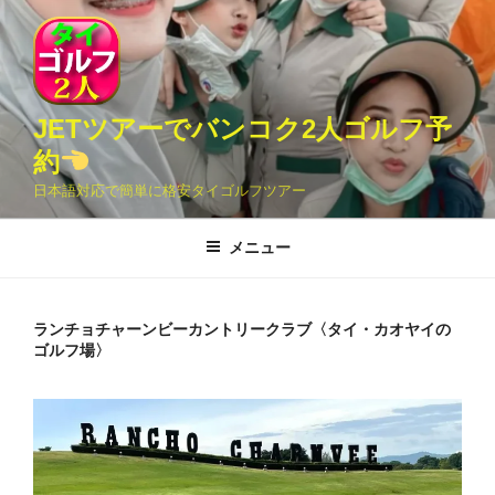
コ
ン
テ
ン
ツ
JETツアーでバンコク2人ゴルフ予
へ
約
ス
日本語対応で簡単に格安タイゴルフツアー
キ
ッ
メニュー
プ
ランチョチャーンビーカントリークラブ〈タイ・カオヤイの
ゴルフ場〉