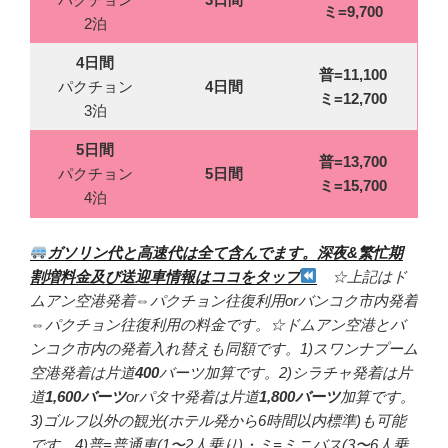
ミ=
9,700
2泊
4日間
普=
11,100
パクチョン
4日間
ミ=
12,700
3泊
5日間
普=13,700
パクチョン
5日間
ミ=15,700
4泊
ガソリン代と高速代は全て含んでます。
深夜&繁忙期
割増料金及び送迎車情報はココをタップ
☆上記はド
ムアン空港発着⇔パクチョン往復利用orバンコク市内発着
⇔パクチョン往復利用の料金です。☆ドムアン空港とバ
ンコク市内の発着入れ替えも同額です。1)スワンナプーム
空港発着は片道
400
バーツ加算です。2)シラチャ発着は片
道
1,600バーツ
orパタヤ発着は片道
1,800バーツ
加算です。
3)ゴルフ以外の観光(ホテル発から6時間以内標準)も可能
です。4)普=普通車(1〜2人乗り)・ミ=ミニバス(3〜6人乗