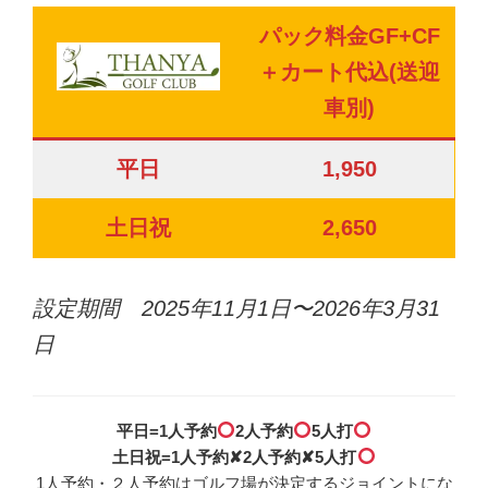
パック料金GF+CF
＋カート代込(送迎
車別)
平日
1,950
土日祝
2,650
設定期間
2025年
11月1日〜2026年3月31
日
平日=1人予約
2人予約
5人打
土日祝=1人予約✘2人予約✘5人打
1人予約・２人予約はゴルフ場が決定するジョイントにな