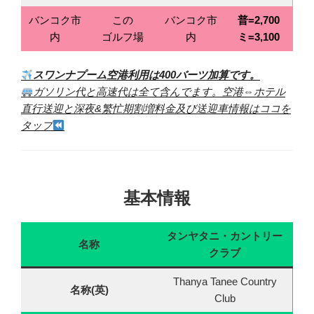
バンコク市
この
バンコク市
普=2,700
内
ゴルフ場
内
ミ=3,100
スワンナプーム空港利用は400バーツ加算です。
ガソリン代と高速代は全て含んでます。
空港⇔ホテル
直行送迎と深夜&繁忙期割増料金及び送迎車情報はココを
タップ
基本情報
タンヤタニ・カントリー
名称
クラブ
Thanya Tanee Country
名称(英)
Club