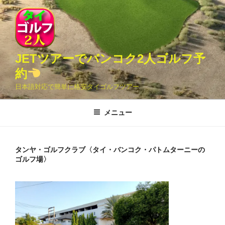
コ
ン
テ
ン
ツ
JETツアーでバンコク2人ゴルフ予
へ
約
ス
日本語対応で簡単に格安タイゴルフツアー
キ
ッ
メニュー
プ
タンヤ・ゴルフクラブ〈タイ・バンコク・パトムターニーの
ゴルフ場〉