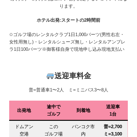
ります。
ホテル出発:スタートの2時間前
✩ゴルフ場のレンタルクラブ1日1,000バーツ(男性右左・
女性用無し)・レンタルシューズ無し・レンタルアンブレ
ラ1日100バーツ※御客様自身で現地申し込み現地支払い
送迎車料金
普=普通車1〜2人 ミ=ミニバス3〜8人
途中で
送迎車
出発地
到着地
ゴルフ
1台
ドムアン
この
バンコク市
普=2,700
空港
ゴルフ場
内
ミ=3,100