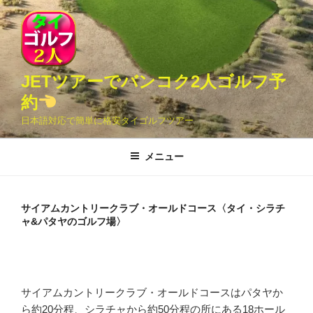
コ
ン
テ
ン
ツ
JETツアーでバンコク2人ゴルフ予
へ
約
ス
日本語対応で簡単に格安タイゴルフツアー
キ
ッ
メニュー
プ
サイアムカントリークラブ・オールドコース〈タイ・シラチ
ャ&パタヤのゴルフ場〉
サイアムカントリークラブ・オールドコースはパタヤか
ら約20分程、シラチャから約50分程の所にある18ホール