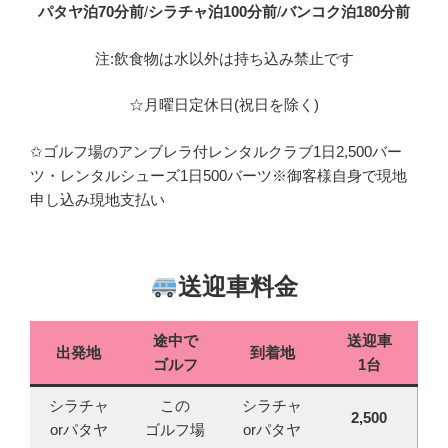
パタヤ泊70分前
/
シラチャ泊100分前
/
バンコク泊180分前
注:飲食物は水以外は持ち込み禁止です
☆月曜日定休日(祝日を除く)
✩ゴルフ場のアンブレラ付レンタルクラブ1日2,500バー
ツ・レンタルシューズ1日500バーツ※御客様自身で現地
申し込み現地支払い
送迎車料金
途中で
送迎車
出発地
到着地
ゴルフ
1台
シラチャ
この
シラチャ
2,500
orパタヤ
ゴルフ場
orパタヤ