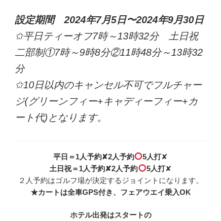
設定期間 2024年7月5日〜2024年9月30日
✩平日ティーオフ7時～13時32分 土日祝
二部制①7時～9時8分②11時48分～13時32
分
✩10日以内のキャンセル不可でフルチャー
ジ(グリーンフィー+キャディーフィー+カ
ート代)となります。
平日＝1人予約✘2人予約
5人打
✘
土日祝＝1人予約✘2人予約
5人打
✘
２人予約はゴルフ場が決定するジョイントになります。
★カートは全車GPS付き、フェアウエイ乗入OK
ホテル出発はスタートの