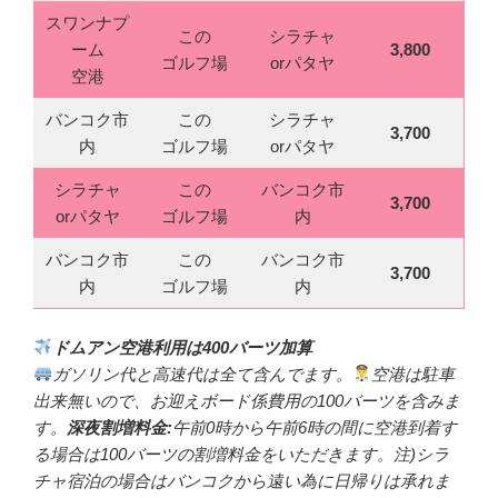
スワンナプ
この
シラチャ
ーム
3,800
ゴルフ場
orパタヤ
空港
バンコク市
この
シラチャ
3,700
内
ゴルフ場
orパタヤ
シラチャ
この
バンコク市
3,700
orパタヤ
ゴルフ場
内
バンコク市
この
バンコク市
3,700
内
ゴルフ場
内
ドムアン空港利用は400バーツ加算
ガソリン代と高速代は全て含んでます。
空港は駐車
出来無いので、お迎えボード係費用の100バーツを含みま
す。
深夜割増料金:
午前0時から午前6時の間に空港到着す
る場合は100バーツの割増料金をいただきます。注)シラ
チャ宿泊の場合はバンコクから遠い為に日帰りは承れま